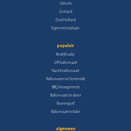
Utrecht
Zeeland
Zuid Holland
Eigen woonplaats
populair
Bedrijfsuitje
VIP ballonvaart
Nacht ballonvaart
Ballonvaren in Oostenrijk
BBQ Arrangement
Ballonvaart en diner
Boerengolf
Ballonvaart in Italie
algemeen