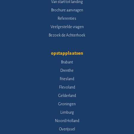
Van start tot landing
Brochure aanvragen
Referenties
Veelgestelde vragen
Bezoek de Achterhoek
opstapplaatsen
Brabant
Drenthe
Friesland
Flevoland
Gelderland
Groningen
Limburg
BAS Ballonvaarten
Noord Holland
AI is beschikbaar
Overijssel