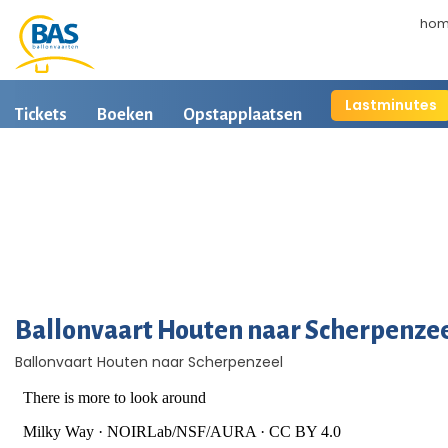
ho
Lastminutes
Tickets
Boeken
Opstapplaatsen
Ballonvaart inf
Arrangementen
Ballonvaart fotos
Ballonvaart Houten naar Scherpenze
Ballonvaart Houten naar Scherpenzeel