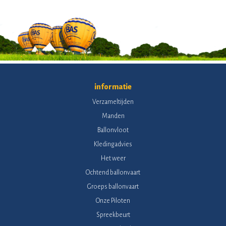
informatie
Verzameltijden
Manden
Ballonvloot
Kledingadvies
Het weer
Ochtend ballonvaart
Groeps ballonvaart
Onze Piloten
Spreekbeurt